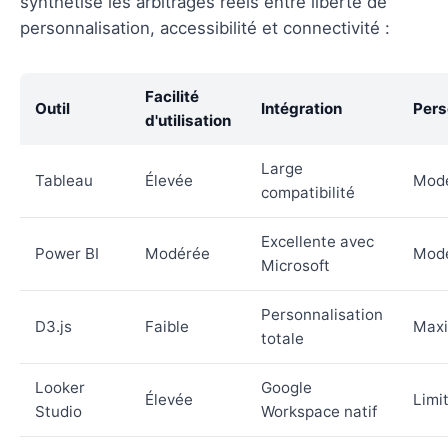
synthétise les arbitrages réels entre liberté de
personnalisation, accessibilité et connectivité :
Facilité
Outil
Intégration
Pers
d'utilisation
Large
Tableau
Élevée
Mod
compatibilité
Excellente avec
Power BI
Modérée
Mod
Microsoft
Personnalisation
D3.js
Faible
Maxi
totale
Looker
Google
Élevée
Limi
Studio
Workspace natif