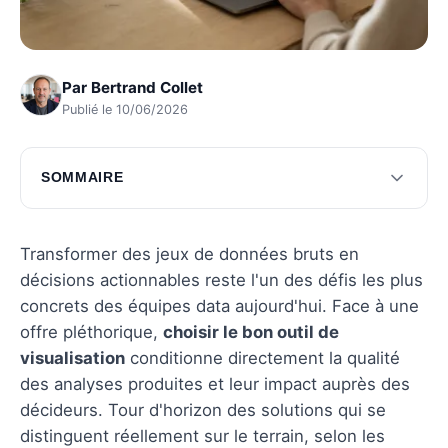
Par
Bertrand Collet
Publié le 10/06/2026
SOMMAIRE
Comparaison des outils de visualisation de
données
Transformer des jeux de données bruts en
Caractéristiques techniques des outils
décisions actionnables reste l'un des défis les plus
concrets des équipes data aujourd'hui. Face à une
Choisir l'outil adapté à vos besoins
offre pléthorique,
choisir le bon outil de
Questions fréquentes
visualisation
conditionne directement la qualité
des analyses produites et leur impact auprès des
décideurs. Tour d'horizon des solutions qui se
distinguent réellement sur le terrain, selon les